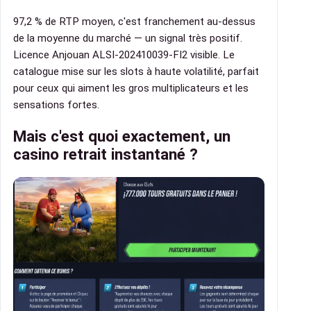
97,2 % de RTP moyen, c'est franchement au-dessus
de la moyenne du marché — un signal très positif.
Licence Anjouan ALSI-202410039-FI2 visible. Le
catalogue mise sur les slots à haute volatilité, parfait
pour ceux qui aiment les gros multiplicateurs et les
sensations fortes.
Mais c'est quoi exactement, un
casino retrait instantané ?