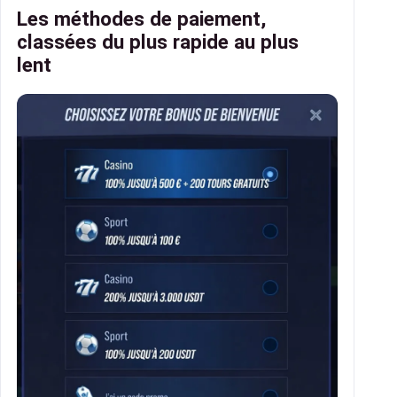
Les méthodes de paiement,
classées du plus rapide au plus
lent