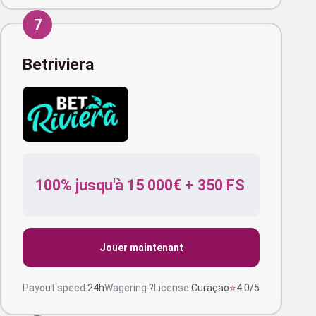
7
Betriviera
100% jusqu'à 15 000€ + 350 FS
Jouer maintenant
⭐
Payout speed:
24h
Wagering:
?
License:
Curaçao
4.0/5