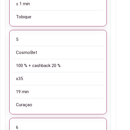
≤ 1 min
Tobique
5
CosmoBet
100 % + cashback 20 %
x35
19 min
Curaçao
6