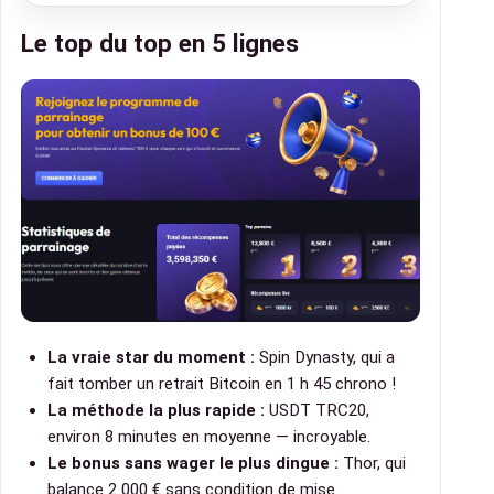
Le top du top en 5 lignes
La vraie star du moment :
Spin Dynasty, qui a
fait tomber un retrait Bitcoin en 1 h 45 chrono !
La méthode la plus rapide :
USDT TRC20,
environ 8 minutes en moyenne — incroyable.
Le bonus sans wager le plus dingue :
Thor, qui
balance 2 000 € sans condition de mise.