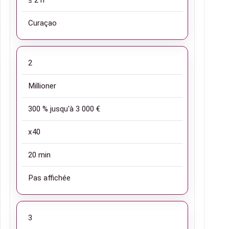
Curaçao
2
Millioner
300 % jusqu'à 3 000 €
x40
20 min
Pas affichée
3