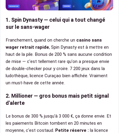
1. Spin Dynasty — celui qui a tout changé
sur le sans-wager
Franchement, quand on cherche un
casino sans
wager retrait rapide
, Spin Dynasty est à mettre en
haut de la pile. Bonus de 200 % sans aucune condition
de mise — c'est tellement rare qu'on a presque envie
de double-checker pour y croire. 7 200 jeux dans la
ludothèque, licence Curaçao bien affichée. Vraiment
un must-have de cette année.
2. Millioner — gros bonus mais petit signal
d'alerte
Le bonus de 300 % jusqu'à 3 000 €, ça donne envie. Et
les paiements Bitcoin tombent en 20 minutes en
moyenne, c'est costaud.
Petite réserve :
la licence