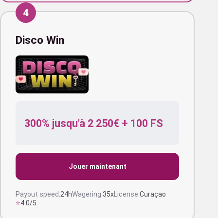
4
Disco Win
300% jusqu'à 2 250€ + 100 FS
Jouer maintenant
Payout speed:
24h
Wagering:
35x
License:
Curaçao
⭐
4.0/5