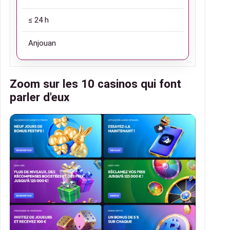
≤ 24 h
Anjouan
Zoom sur les 10 casinos qui font
parler d'eux