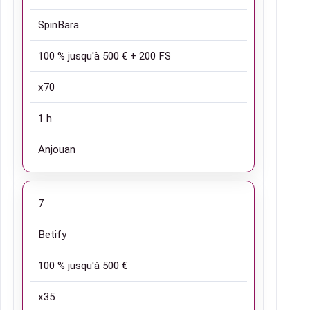
SpinBara
100 % jusqu'à 500 € + 200 FS
x70
1 h
Anjouan
7
Betify
100 % jusqu'à 500 €
x35